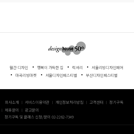
월간 디자인
행복이 가득한 집
럭셔리
서울리빙디자인페어
마곡리빙마켓
서울디자인페스티벌
부산디자인페스티벌
회사소개
서비스이용약관
개인정보처리방침
고객센터
정기구독
제휴문의
광고문의
정기구독 및 클래스 신청/문의
02-2262-7349