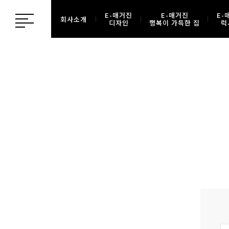
E-매거진
E-매거진
E-
회사소개
디자인
행복이 가득한 집
럭