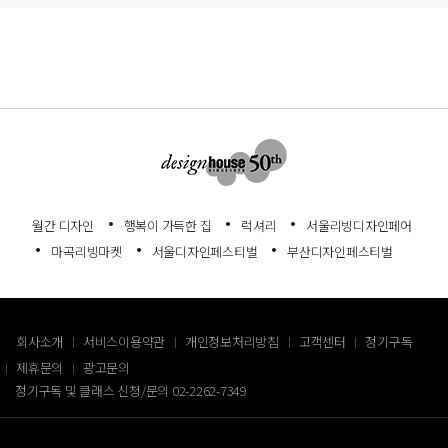
월간 디자인
행복이 가득한 집
럭셔리
서울리빙디자인페어
마곡리빙마켓
서울디자인페스티벌
부산디자인페스티벌
회사소개
서비스이용약관
개인정보처리방침
고객센터
정기구독
제휴문의
광고문의
정기구독 및 클래스 신청/문의
02-2262-7349