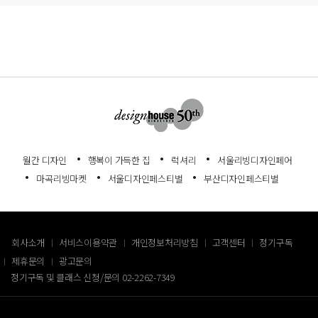
월간 디자인
행복이 가득한 집
럭셔리
서울리빙디자인페어
마곡리빙마켓
서울디자인페스티벌
부산디자인페스티벌
회사소개
서비스이용약관
개인정보처리방침
고객센터
정기구독
제휴문의
광고문의
정기구독 및 클래스 신청/문의
02-2262-7349