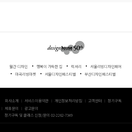
월간 디자인
행복이 가득한 집
럭셔리
서울리빙디자인페어
마곡리빙마켓
서울디자인페스티벌
부산디자인페스티벌
회사소개
서비스이용약관
개인정보처리방침
고객센터
정기구독
제휴문의
광고문의
정기구독 및 클래스 신청/문의
02-2262-7349