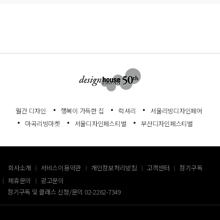
월간 디자인
행복이 가득한 집
럭셔리
서울리빙디자인페어
마곡리빙마켓
서울디자인페스티벌
부산디자인페스티벌
회사소개
서비스이용약관
개인정보처리방침
고객센터
정기구독
제휴문의
광고문의
정기구독 및 클래스 신청/문의
02-2262-7349