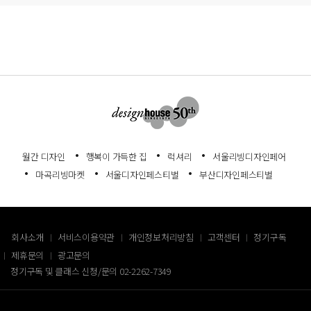
월간 디자인
행복이 가득한 집
럭셔리
서울리빙디자인페어
마곡리빙마켓
서울디자인페스티벌
부산디자인페스티벌
회사소개
서비스이용약관
개인정보처리방침
고객센터
정기구독
제휴문의
광고문의
정기구독 및 클래스 신청/문의
02-2262-7349