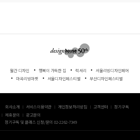
월간 디자인
행복이 가득한 집
럭셔리
서울리빙디자인페어
마곡리빙마켓
서울디자인페스티벌
부산디자인페스티벌
회사소개
서비스이용약관
개인정보처리방침
고객센터
정기구독
제휴문의
광고문의
정기구독 및 클래스 신청/문의
02-2262-7349