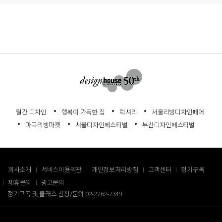
월간 디자인
행복이 가득한 집
럭셔리
서울리빙디자인페어
마곡리빙마켓
서울디자인페스티벌
부산디자인페스티벌
회사소개
서비스이용약관
개인정보처리방침
고객센터
정기구독
제휴문의
광고문의
정기구독 및 클래스 신청/문의
02-2262-7349