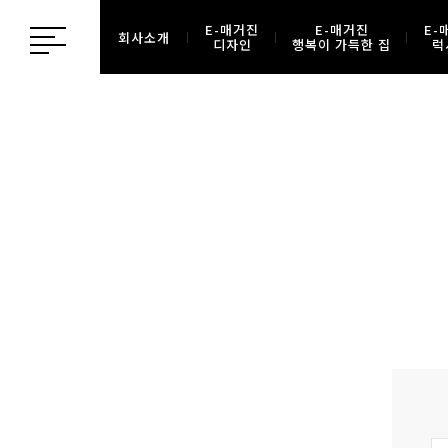
E-매거진
E-매거진
E-
회사소개
디자인
행복이 가득한 집
럭