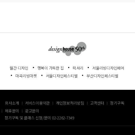
월간 디자인
행복이 가득한 집
럭셔리
서울리빙디자인페어
마곡리빙마켓
서울디자인페스티벌
부산디자인페스티벌
회사소개
서비스이용약관
개인정보처리방침
고객센터
정기구독
제휴문의
광고문의
정기구독 및 클래스 신청/문의
02-2262-7349