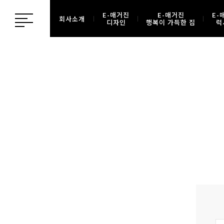
E-매거진
E-매거진
E-
회사소개
디자인
행복이 가득한 집
럭