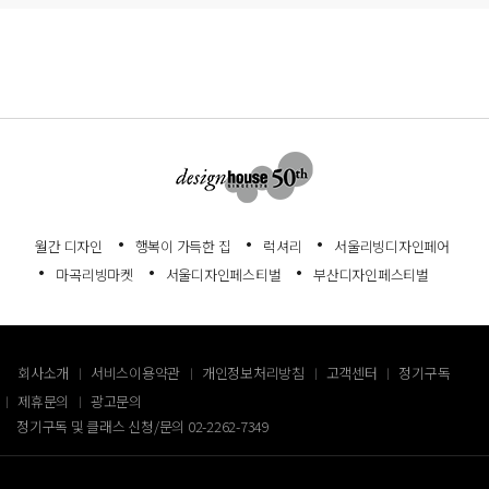
월간 디자인
행복이 가득한 집
럭셔리
서울리빙디자인페어
마곡리빙마켓
서울디자인페스티벌
부산디자인페스티벌
회사소개
서비스이용약관
개인정보처리방침
고객센터
정기구독
제휴문의
광고문의
정기구독 및 클래스 신청/문의
02-2262-7349