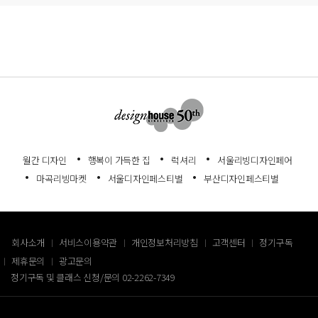
월간 디자인
행복이 가득한 집
럭셔리
서울리빙디자인페어
마곡리빙마켓
서울디자인페스티벌
부산디자인페스티벌
회사소개
서비스이용약관
개인정보처리방침
고객센터
정기구독
제휴문의
광고문의
정기구독 및 클래스 신청/문의
02-2262-7349