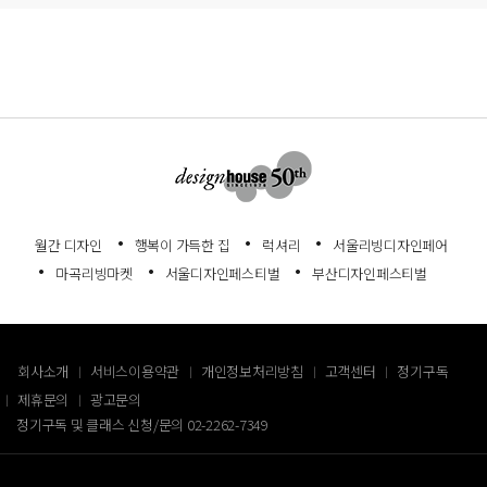
월간 디자인
행복이 가득한 집
럭셔리
서울리빙디자인페어
마곡리빙마켓
서울디자인페스티벌
부산디자인페스티벌
회사소개
서비스이용약관
개인정보처리방침
고객센터
정기구독
제휴문의
광고문의
정기구독 및 클래스 신청/문의
02-2262-7349