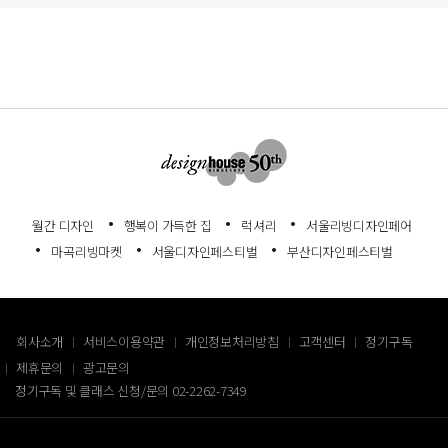
월간 디자인
행복이 가득한 집
럭셔리
서울리빙디자인페어
마곡리빙마켓
서울디자인페스티벌
부산디자인페스티벌
회사소개
서비스이용약관
개인정보처리방침
고객센터
정기구독
제휴문의
광고문의
정기구독 및 클래스 신청/문의
02-2262-7349