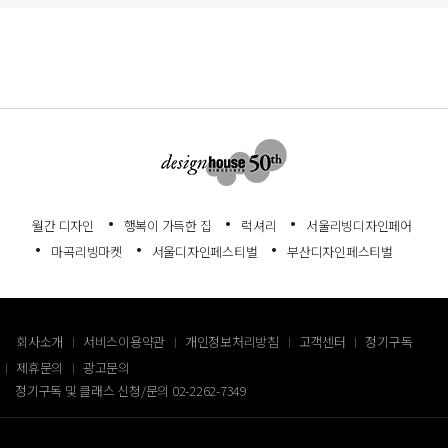
월간 디자인
행복이 가득한 집
럭셔리
서울리빙디자인페어
마곡리빙마켓
서울디자인페스티벌
부산디자인페스티벌
회사소개
서비스이용약관
개인정보처리방침
고객센터
정기구독
제휴문의
광고문의
정기구독 및 클래스 신청/문의
02-2262-7349