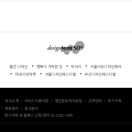
월간 디자인
행복이 가득한 집
럭셔리
서울리빙디자인페어
마곡리빙마켓
서울디자인페스티벌
부산디자인페스티벌
회사소개
서비스이용약관
개인정보처리방침
고객센터
정기구독
제휴문의
광고문의
정기구독 및 클래스 신청/문의
02-2262-7349