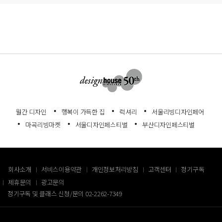
월간 디자인
행복이 가득한 집
럭셔리
서울리빙디자인페어
마곡리빙마켓
서울디자인페스티벌
부산디자인페스티벌
회사소개
서비스이용약관
개인정보처리방침
고객센터
정기구독
제휴문의
광고문의
정기구독 및 클래스 신청/문의
02-2262-7349