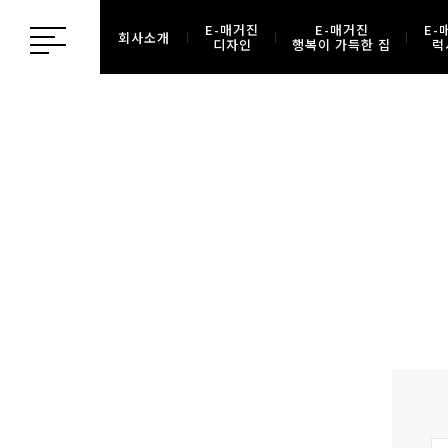
E-매거진
E-매거진
E-
회사소개
디자인
행복이 가득한 집
럭