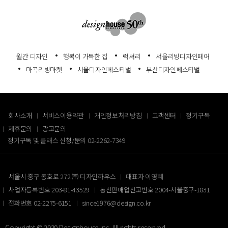
월간 디자인
행복이 가득한 집
럭셔리
서울리빙디자인페어
마곡리빙마켓
서울디자인페스티벌
부산디자인페스티벌
회사소개
서비스이용약관
개인정보처리방침
고객센터
정기구독
제휴문의
광고문의
정기구독 및 클래스 신청/문의
02-2262-7349
서울시 중구 동호로 272 ㈜ 디자인하우스
대표자 이영혜
사업자등록번호 203-81-43529
통신판매업신고번호 2004-서울중구-1831
전화번호 02-2275-6151
since1976@design.co.kr
Copyright © 2020 Designhouse inc. All rights reserved.