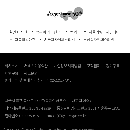
월간 디자인
행복이 가득한 집
럭셔리
서울리빙디자인페어
마곡리빙마켓
서울디자인페스티벌
부산디자인페스티벌
회사소개
서비스이용약관
개인정보처리방침
고객센터
정기구독
제휴문의
광고문의
정기구독 및 클래스 신청/문의
02-2262-7349
서울시 중구 동호로 272 ㈜ 디자인하우스
대표자 이영혜
사업자등록번호 203-81-43529
통신판매업신고번호 2004-서울중구-1831
전화번호 02-2275-6151
since1976@design.co.kr
Copyright © 2020 Designhouse inc. All rights reserved.