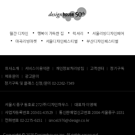
월간 디자인
행복이 가득한 집
럭셔리
서울리빙디자인페어
마곡리빙마켓
서울디자인페스티벌
부산디자인페스티벌
회사소개
서비스이용약관
개인정보처리방침
고객센터
정기구독
제휴문의
광고문의
정기구독 및 클래스 신청/문의
02-2262-7349
서울시 중구 동호로 272 ㈜ 디자인하우스
대표자 이영혜
사업자등록번호 203-81-43529
통신판매업신고번호 2004-서울중구-1831
전화번호 02-2275-6151
since1976@design.co.kr
Copyright © 2020 Designhouse inc. All rights reserved.