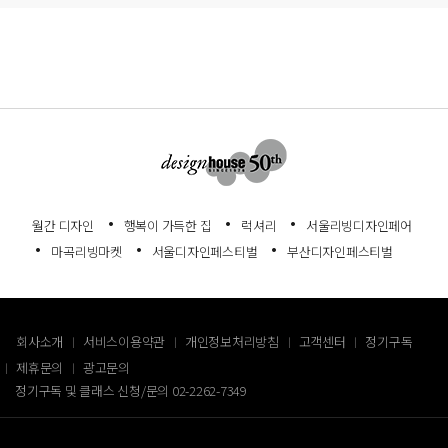
월간 디자인
행복이 가득한 집
럭셔리
서울리빙디자인페어
마곡리빙마켓
서울디자인페스티벌
부산디자인페스티벌
회사소개
서비스이용약관
개인정보처리방침
고객센터
정기구독
제휴문의
광고문의
정기구독 및 클래스 신청/문의
02-2262-7349