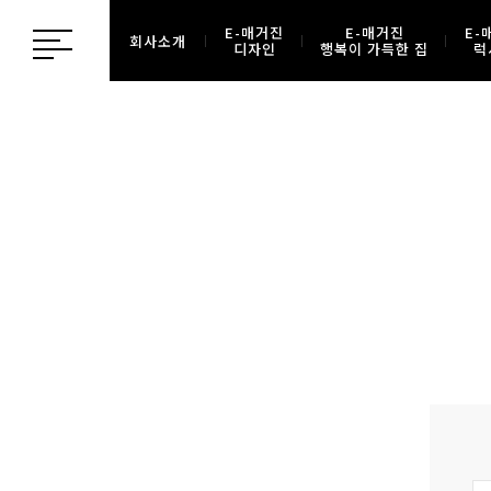
E-매거진
E-매거진
E-
회사소개
디자인
행복이 가득한 집
럭